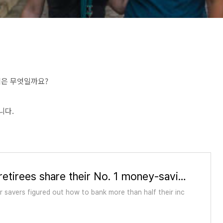
법은 무엇일까요?
니다.
5 early retirees share their No. 1 money-saving tip
 savers figured out how to bank more than half their inc