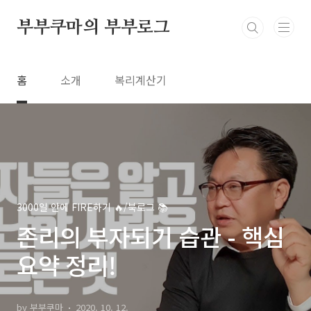
본문 바로가기
부부쿠마의 부부로그
홈
소개
복리계산기
3000일 안에 FIRE하기 🔥/북로그 📚
존리의 부자되기 습관 - 핵심
요약 정리!
by 부부쿠마
2020. 10. 12.