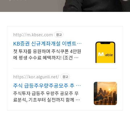
http://m.kbsec.com
광고
KB증권 신규계좌개설 이벤트
국내주식쿠폰 최대 5만원
첫 투자를 응원하며 주식쿠폰 4만원
에 평생 수수료 혜택까지! (조건 충
족 시) Young 고객님은 국내주식쿠
폰 5만원! (1986년 이후 출생)
https://kor.algunli.net/
광고
주식 급등주우량주공모주 추 종
목전망, 분석자료 제공
주식투자 급등주 우량주 공모주 무
료분석, 기초부터 실전까지 함께 주
식 무료 교육 제공, 우량주 무료 정보
제공, 처음부터 실전까지 같이합니
다