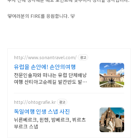
🐻
여러분의 FIRE를 응원합니다. 🐻
http://www.sonantravel.com/
광고
유럽을 손안에! 손안의여행
전문인솔자와 떠나는 유럽 단체배낭
여행 산티아고순례길 발칸반도 발틱
북유럽 지중해여행 유럽을 손안에!
발칸반도 북유럽 지중해 남부유럽
동유럽 세미팩제공
http://ohtografie.kr
광고
독일여행 인생 스냅 사진
뉘른베르크, 뮌헨, 밤베르크, 뷔르츠
부르크 스냅