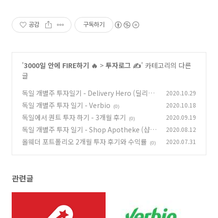
공감
구독하기
'
3000일 안에 FIRE하기 🔥
>
투자로그 ✍️
' 카테고리의 다른
글
독일 개별주 투자일기 - Delivery Hero (딜리버
2020.10.29
리 히어로)
독일 개별주 투자 일기 - Verbio
2020.10.18
(0)
(0)
독일에서 퀀트 투자 하기 - 3개월 후기
2020.09.19
(0)
독일 개별주 투자 일기 - Shop Apotheke (샵
2020.08.12
아포테케)
올웨더 포트폴리오 2개월 투자 후기와 수익률
2020.07.31
(0)
(0)
관련글