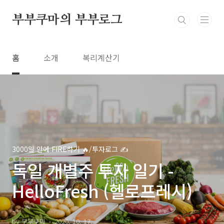
본문 바로가기
부부쿠마의 부부로그
홈
소개
복리계산기
3000일 안에 FIRE하기 🔥/투자로그 ✍️
독일 개별주 투자 일기 -
HelloFresh (헬로프레시)
by 부부쿠마
2020. 10. 17.