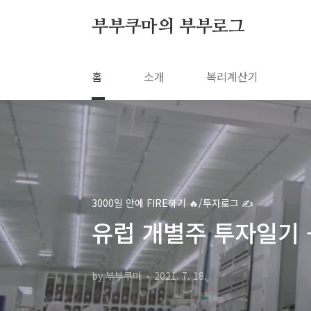
본문 바로가기
부부쿠마의 부부로그
홈
소개
복리계산기
3000일 안에 FIRE하기 🔥/투자로그 ✍️
유럽 개별주 투자일기 -
by 부부쿠마
2021. 7. 18.